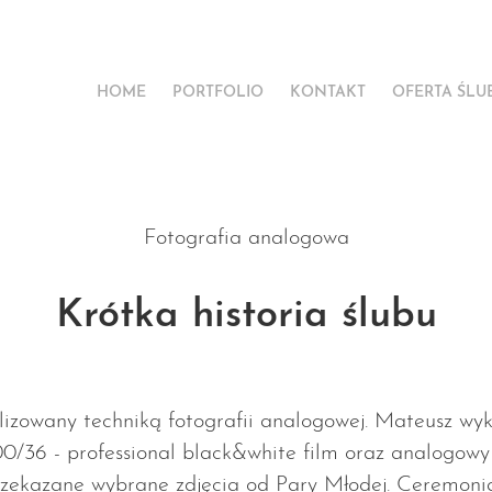
HOME
PORTFOLIO
KONTAKT
OFERTA ŚLU
Fotografia analogowa
Krótka historia ślubu
alizowany techniką fotografii analogowej. Mateusz wyko
6 - professional black&white film oraz analogowy
zekazane wybrane zdjęcia od Pary Młodej. Ceremonia