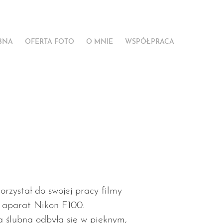
BNA
OFERTA FOTO
O MNIE
WSPÓŁPRACA
rzystał do swojej pracy filmy
 aparat Nikon F100.
 ślubna odbyła się w pięknym,