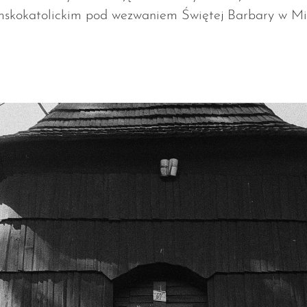
mskokatolickim pod wezwaniem Świętej Barbary w Mi