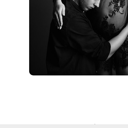
Sesje ciążowe
Wszystkie prawa zastrzeż