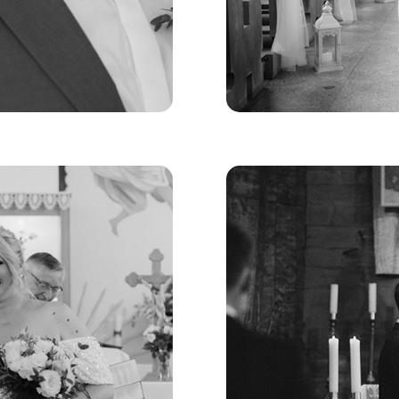
A+A
Ślubne O