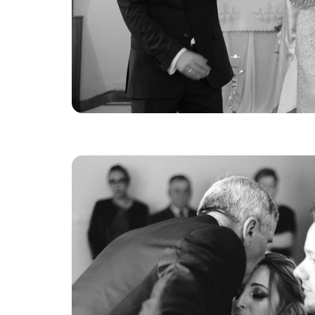
Ślubne Opowieści P