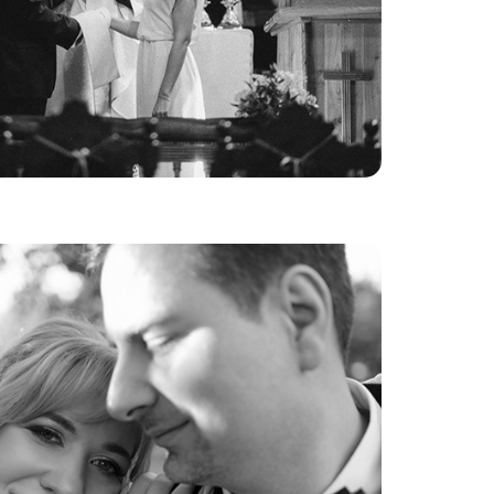
powieści D+A