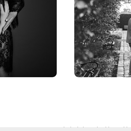
Sesje na
one © 2017 - 2026 Bieniaszewski.pl | śląskie, małopolskie, opolskie,