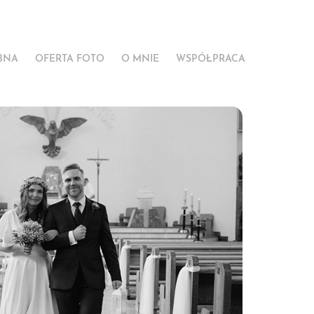
BNA
OFERTA FOTO
O MNIE
WSPÓŁPRACA
powieści N+A