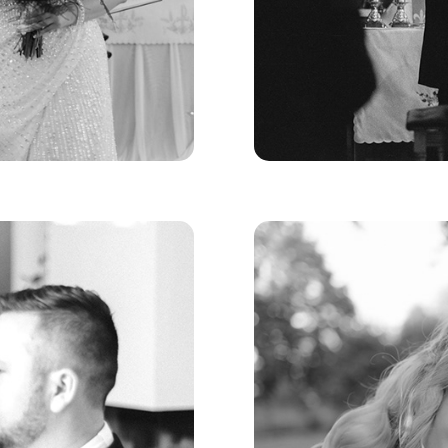
+J
Ślubne O