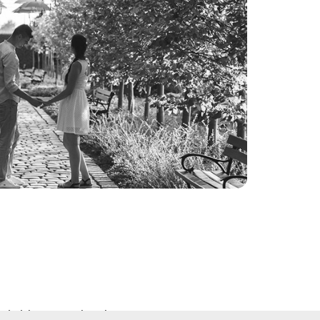
rzeczeńskie
 łódzkie i świętokrzyskie