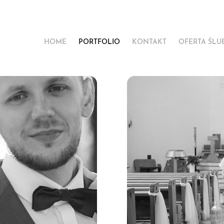
HOME
PORTFOLIO
KONTAKT
OFERTA ŚLU
M+Ł
Ślubne O