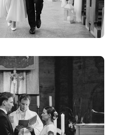
powieści M+T